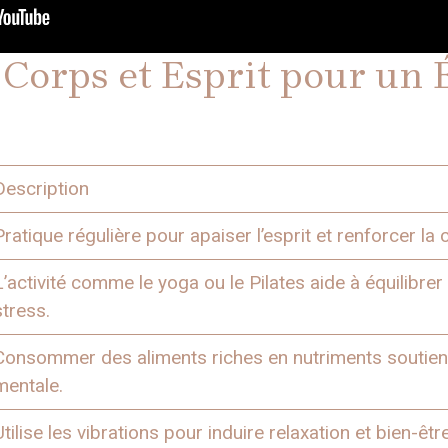
orps et Esprit pour un 
Description
Pratique régulière pour apaiser l’esprit et renforcer la 
L’activité comme le yoga ou le Pilates aide à équilibrer 
stress.
Consommer des aliments riches en nutriments soutient l
mentale.
Utilise les vibrations pour induire relaxation et bien-êt