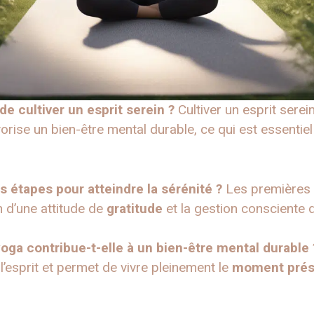
de cultiver un esprit serein ?
Cultiver un esprit serein
avorise un bien-être mental durable, ce qui est essenti
s étapes pour atteindre la sérénité ?
Les premières é
on d’une attitude de
gratitude
et la gestion consciente
ga contribue-t-elle à un bien-être mental durable 
 l’esprit et permet de vivre pleinement le
moment prés