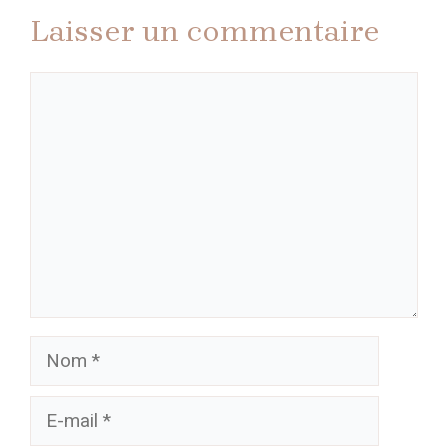
Laisser un commentaire
Commentaire
Nom
E-
mail