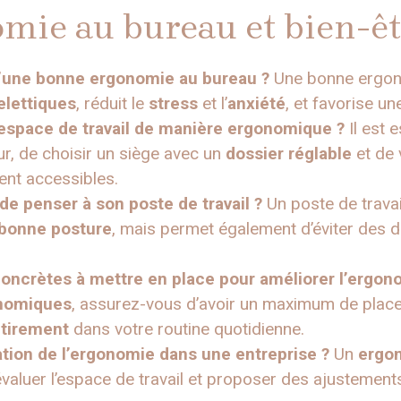
mie au bureau et bien-êtr
 d’une bonne ergonomie au bureau ?
Une bonne ergono
elettiques
, réduit le
stress
et l’
anxiété
, et favorise un
pace de travail de manière ergonomique ?
Il est 
r, de choisir un siège avec un
dossier réglable
et de v
ent accessibles.
de penser à son poste de travail ?
Un poste de travai
bonne posture
, mais permet également d’éviter des d
concrètes à mettre en place pour améliorer l’ergon
onomiques
, assurez-vous d’avoir un maximum de place
étirement
dans votre routine quotidienne.
ration de l’ergonomie dans une entreprise ?
Un
ergo
 évaluer l’espace de travail et proposer des ajustement