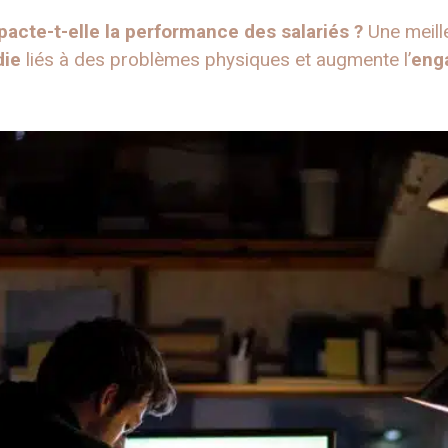
cte-t-elle la performance des salariés ?
Une meill
die
liés à des problèmes physiques et augmente l’
eng