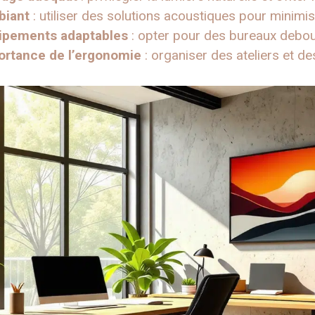
biant
: utiliser des solutions acoustiques pour minimise
uipements adaptables
: opter pour des bureaux debou
portance de l’ergonomie
: organiser des ateliers et d