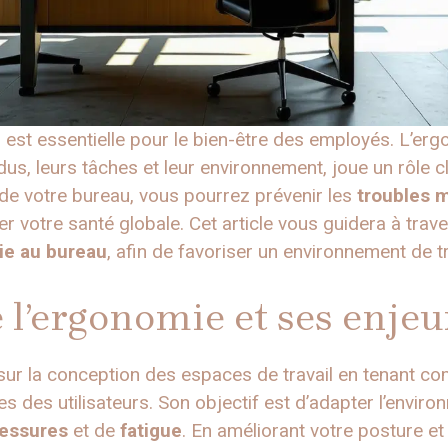
l
est essentielle pour le bien-être des employés. L’ergo
vidus, leurs tâches et leur environnement, joue un rôle
de votre bureau, vous pourrez prévenir les
troubles 
rer votre santé globale. Cet article vous guidera à trav
e au bureau
, afin de favoriser un environnement de tr
l’ergonomie et ses enjeu
ur la conception des espaces de travail en tenant co
 des utilisateurs. Son objectif est d’adapter l’environ
lessures
et de
fatigue
. En améliorant votre posture et 