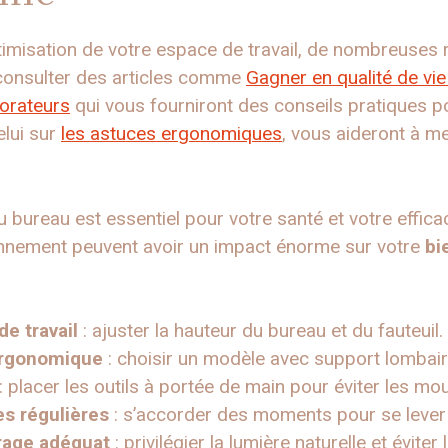
timisation de votre espace de travail, de nombreuses
consulter des articles comme
Gagner en qualité de vie 
borateurs
qui vous fourniront des conseils pratiques po
elui sur
les astuces ergonomiques
, vous aideront à me
u bureau est essentiel pour votre santé et votre efficac
ennement peuvent avoir un impact énorme sur votre
bi
de travail
: ajuster la hauteur du bureau et du fauteuil.
ergonomique
: choisir un modèle avec support lombair
: placer les outils à portée de main pour éviter les mo
es régulières
: s’accorder des moments pour se lever e
rage adéquat
: privilégier la lumière naturelle et éviter 