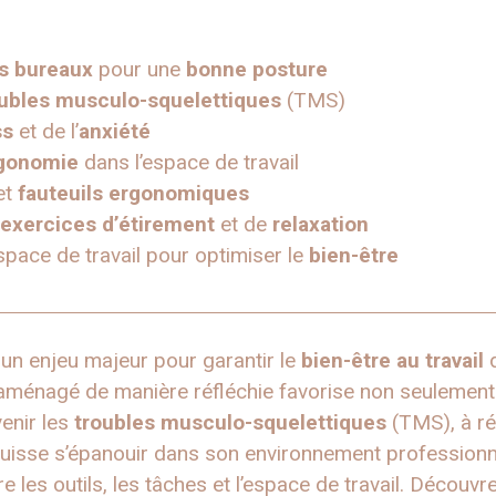
 bureaux
pour une
bonne posture
ubles musculo-squelettiques
(TMS)
ss
et de l’
anxiété
gonomie
dans l’espace de travail
et
fauteuils ergonomiques
exercices d’étirement
et de
relaxation
space de travail pour optimiser le
bien-être
un enjeu majeur pour garantir le
bien-être au travail
d
l aménagé de manière réfléchie favorise non seulemen
enir les
troubles musculo-squelettiques
(TMS), à ré
uisse s’épanouir dans son environnement professionnel,
tre les outils, les tâches et l’espace de travail. Découv