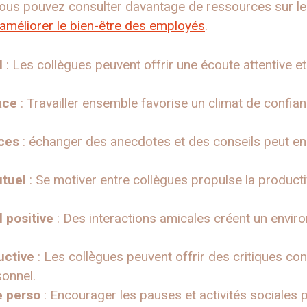
vous pouvez consulter davantage de ressources sur le s
 améliorer le bien-être des employés
.
l
: Les collègues peuvent offrir une écoute attentive et
ace
: Travailler ensemble favorise un climat de confianc
ces
: échanger des anecdotes et des conseils peut enri
tuel
: Se motiver entre collègues propulse la producti
 positive
: Des interactions amicales créent un envir
uctive
: Les collègues peuvent offrir des critiques con
onnel.
e perso
: Encourager les pauses et activités sociales 