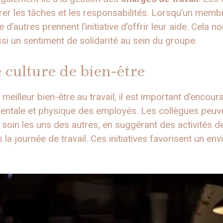
brer les tâches et les responsabilités. Lorsqu’un membr
que d’autres prennent l’initiative d’offrir leur aide. Cela
ssi un sentiment de solidarité au sein du groupe.
culture de bien-être
 meilleur bien-être au travail, il est important d’encou
mentale et physique des employés. Les collègues peuve
soin les uns des autres, en suggérant des activités de
la journée de travail. Ces initiatives favorisent un en