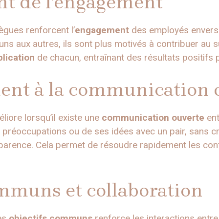
t de l’engagement
ègues renforcent l’
engagement
des employés envers l
s uns aux autres, ils sont plus motivés à contribuer 
lication
de chacun, entraînant des résultats positifs p
nt à la communication 
éliore lorsqu’il existe une
communication ouverte
ent
 préoccupations ou de ses idées avec un pair, sans c
parence. Cela permet de résoudre rapidement les confl
ommuns et collaboration
des
objectifs communs
renforce les interactions entre