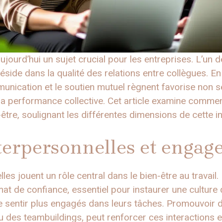
 aujourd’hui un sujet crucial pour les entreprises. L’
réside dans la qualité des relations entre collègues. E
ommunication et le soutien mutuel règnent favorise non
 la performance collective. Cet article examine commen
-être, soulignant les différentes dimensions de cette in
nterpersonnelles et enga
les jouent un rôle central dans le bien-être au travail.
mat de confiance, essentiel pour instaurer une culture d
sentir plus engagés dans leurs tâches. Promouvoir de
es teambuildings, peut renforcer ces interactions et