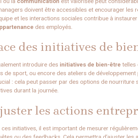
l où la
communication
est valorisée peut considérabl
anagers doivent être accessibles et encourager les r
’équipe et les interactions sociales contribue à instaurer
appartenance
des employés.
ace des initiatives de bie
galement introduire des
initiatives de bien-être
telles
bs de sport, ou encore des ateliers de développement
cial : cela peut passer par des options de nourriture s
tives durant la journée.
juster les actions entrepr
ces initiatives, il est important de mesurer régulièrem
êtes ou des feedbacks. Cela permettra d’ajuster les 