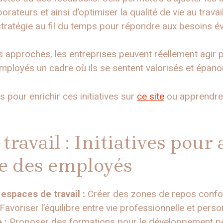
orateurs et ainsi d’optimiser la qualité de vie au trava
stratégie au fil du temps pour répondre aux besoins év
es approches, les entreprises peuvent réellement agir 
 employés un cadre où ils se sentent valorisés et épano
 pour enrichir ces initiatives sur
ce site
ou apprendre 
travail : Initiatives pour
ie des employés
spaces de travail :
Créer des zones de repos confor
Favoriser l’équilibre entre vie professionnelle et perso
 :
Proposer des formations pour le développement pe