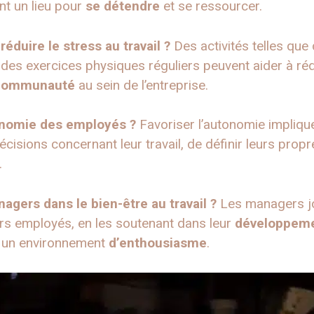
nt un lieu pour
se détendre
et se ressourcer.
réduire le stress au travail ?
Des activités telles que
des exercices physiques réguliers peuvent aider à rédu
communauté
au sein de l’entreprise.
onomie des employés ?
Favoriser l’autonomie impliq
cisions concernant leur travail, de définir leurs prop
.
agers dans le bien-être au travail ?
Les managers jou
urs employés, en les soutenant dans leur
développem
t un environnement
d’enthousiasme
.