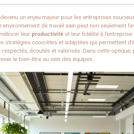
devenu un enjeu majeur pour les entreprises soucieu
n environnement de travail sain peut non seulement fa
méliorer leur
productivité
et leur fidélité à l’entreprise
 des stratégies concrètes et adaptées qui permettent d
 respectés, écoutés et valorisés. Dans cette optique, 
miser le bien-être au sein des équipes.