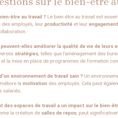
stions sur le bien-être a
ien-être au travail ?
Le bien-être au travail est essenti
n
des employés, leur
productivité
et leur
engagement
collaboration.
euvent-elles améliorer la qualité de vie de leurs 
iverses
stratégies
, telles que l’aménagement des bure
 et la mise en place de programmes de formation con
d’un environnement de travail sain ?
Un environnemen
méliore la
motivation
des employés. Cela peut égalem
 salariés.
des espaces de travail a un impact sur le bien-êtr
omme la création de
salles de repos
, peut significativ