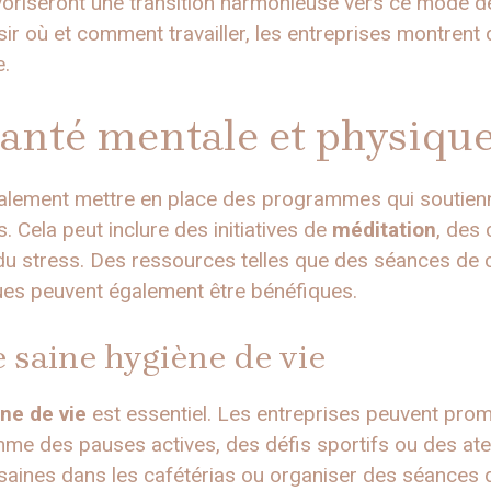
voriseront une transition harmonieuse vers ce mode de
ir où et comment travailler, les entreprises montrent q
e.
santé mentale et physiqu
galement mettre en place des programmes qui soutien
 Cela peut inclure des initiatives de
méditation
, des
n du stress. Des ressources telles que des séances de
ues peuvent également être bénéfiques.
saine hygiène de vie
ne de vie
est essentiel. Les entreprises peuvent pro
mme des pauses actives, des défis sportifs ou des atel
 saines dans les cafétérias ou organiser des séances d